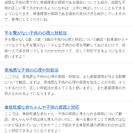
頑固な子供の育て方と発達障害が原因である場合についても紹介。頑固な子
供の正しい育て方がわかるようになれば、上手に伸ばしていくこともできる
ようになります。発達障害が原因である場合の見分け方も紹介していますの
で、参考にしてくださいね。
手を繋がない子供の心理と対処法
手を繋がない1歳・2歳・3歳の子供の心理と対応について解説！駐車場やスー
パーなどでも手を繋がない！そんな子供の心理を理解してあげるだけで、何
故一人で歩き回ってしまうのかがわかって、正しく対応できるようになると
思いますよ！
意地悪な子供の心理や対処法
ここでは、意地悪な子供の心理や原因・対処法、また家庭環境が与える影響
について解説。まずは、意地悪な子供の心理や原因を知ることが大切。そう
うするだけで、正しい対処法が見えてくると思いますし、また家庭環境の大
切さもわかるようになりますよ。
食欲旺盛な赤ちゃんや子供の原因と対応
ここでは、食欲旺盛な赤ちゃん・子供の原因と考えられる病気について解
説。赤ちゃんや子供は体も胃も小さいのに、食べる量がすごくて病気ではな
いかと悩まれていないですか？ここで紹介する食欲旺盛の原因がわかれば正
しく対応できるようになりますよ！