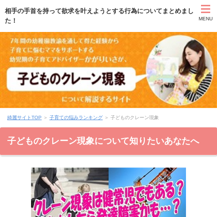
相手の手首を持って欲求を叶えようとする行為についてまとめまし
MENU
た！
TOP
自己紹介
綺麗サイトTOP
＞
子育ての悩みランキング
＞
子どものクレーン現象
無料 綺麗ママ育成講座
子どものクレーン現象について知りたいあなたへ
無料 幼児期の子育て講座
無料・有料相談
運営者情報