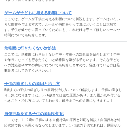
ゲームが子どもに与える影響について
ここでは、ゲームが子供に与える影響について解説します。ゲームはいろい
ろな影響を与えますので、ルールや時間を守って遊ぶということは大切で
す。子供が健やかに育っていくためにも、これだけは守ってほしいルールや
時間についても紹介します。
幼稚園に行きたくない対処法
ここでは、幼稚園に行きたくない年中・年長への対処法を紹介します！年中
や年長になっても行きたくないと幼稚園を嫌がる子もいます。そんな子ども
への対処法やママの声掛けについても紹介しますので、悩まれている方は是
非参考にしてみてくださいね！
子供の歯ぎしりの原因と治し方
5歳までの子供の歯ぎしりの原因や治し方について解説します。子供の歯ぎし
り…気になりますよね。5・6歳までは主な原因があり、また親が気を付ける
べきこと・治し方についてもわかり、解決までへの近道になりますよ！
自傷行為をする子供の原因や対応
ここでは、1・2歳の子供のする自傷行為の原因と対応を解説！自傷行為は対
応次第で良くも悪くもなってしまいます。1・2歳の子供であれば、原因がわ