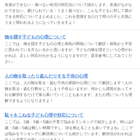
友達ができない・遊べない幼児の対応法について紹介します。友達がなかな
かできない、避けられている・うまく遊べない。こんな子どもに対して親が
できる対応についてまとめました。これを意識するだけで周りの子と次第に
うまく関われるようになっていきますよ！
物を隠す子どもの心理について
ここでは、物を隠す子どもの心理と病気の関係について解説！病気かと不安
に思われている方もいるかと思いますが、子どもの物を隠すという心理がわ
かれば、正しい対応がわかるようになりますので、是非参考にしてみてくだ
さい。
人の物を取ったり盗んだりする子供の心理
ここでは、人の物を取る・盗む子供の原因や心理について解説します！人の
物を取る・盗む行動をしてしまう子供もいますが、何かしら原因があってそ
れを解消するだけで落ち着いていくこともあります。また心理についても理
解できるようになりますよ！
駄々をこねる子ども心理や対応について
ここでは、2歳・3歳～5歳の子育て悩みをランキングで紹介します。特には2
歳・3歳～5歳は難しい時期ですし、頭を抱えることも多いですよね。ここで
は悩みをランキングに解決策についても紹介しています。解決法がわかれば
今より子育てが楽しくなりますよ！