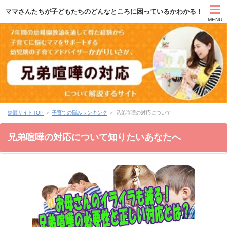
ママさんたちが子どもたちのどんなところに困っているかわかる！
MENU
TOP
自己紹介
綺麗サイトTOP
＞
子育ての悩みランキング
＞
兄弟喧嘩の対応について
無料 綺麗ママ育成講座
兄弟喧嘩の対応について知りたいあなたへ
無料 幼児期の子育て講座
無料・有料相談
運営者情報