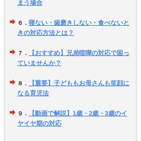
まう場合
寝ない・歯磨きしない・食べないと
６．
きの対応方法とは？
【おすすめ】兄弟喧嘩の対応で困っ
７．
ていませんか？
【重要】子どももお母さんも笑顔に
８．
なる育児法
【動画で解説】1歳・2歳・3歳のイ
９．
ヤイヤ期の対応