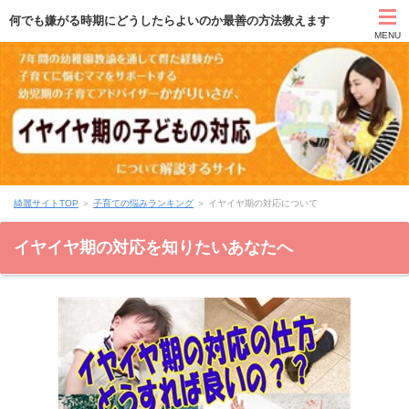
何でも嫌がる時期にどうしたらよいのか最善の方法教えます
MENU
TOP
自己紹介
綺麗サイトTOP
＞
子育ての悩みランキング
＞
イヤイヤ期の対応について
無料 綺麗ママ育成講座
イヤイヤ期の対応を知りたいあなたへ
無料 幼児期の子育て講座
無料・有料相談
運営者情報