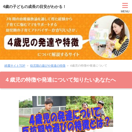
4歳の子どもの成長の目安がわかる！
MENU
TOP
自己紹介
綺麗サイトTOP
＞
幼児期の遊びや発達の特徴
＞
4歳児の特徴や発達について
無料 綺麗ママ育成講座
４歳児の特徴や発達について知りたいあなたへ
無料 幼児期の子育て講座
無料・有料相談
運営者情報