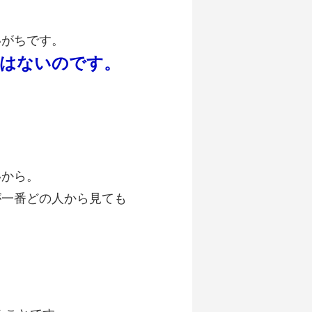
、
いがちです。
ではないのです。
いから。
が一番どの人から見ても