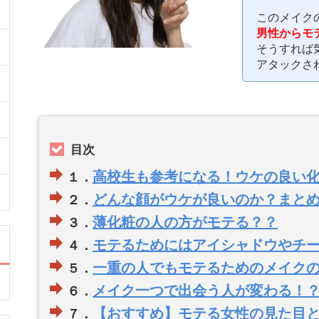
このメイク
男性からモ
そうすれば
アタックさ
目次
高校生も参考になる！ウケの良い
１．
どんな顔がウケが良いのか？まと
２．
薄化粧の人の方がモテる？？
３．
モテるためにはアイシャドウやチ
４．
一重の人でもモテるためのメイク
５．
メイク一つで出会う人が変わる！
６．
【おすすめ】モテる女性の見た目
７．